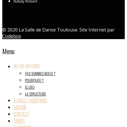
Nataly Robert
© 2020 La Salle de Danse Toulouse. Site Internet par
Codebox
Menu
NOTRE HISTOIRE
QUI SOMMES-NOUS ?
POURQUOI ?
LE LIEU
LA STRUCTURE
STAGES / AUDITIONS
GALERIE
CONTACT
TARIFS